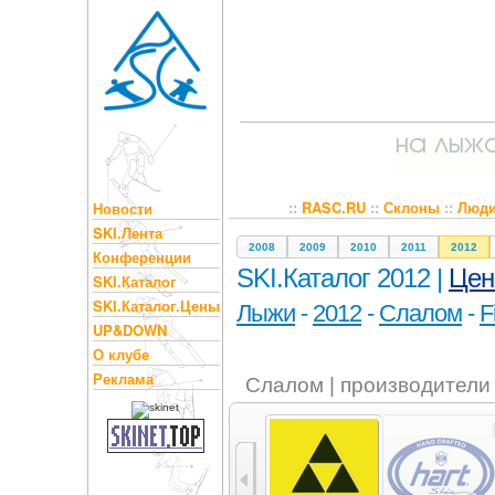
::
RASC.RU
::
Склоны
::
Люд
Новости
SKI.Лента
2008
2009
2010
2011
2012
Конференции
SKI.Каталог 2012 |
Це
SKI.Каталог
SKI.Каталог.Цены
Лыжи
-
2012
-
Слалом
-
F
UP&DOWN
О клубе
Реклама
Слалом | производители