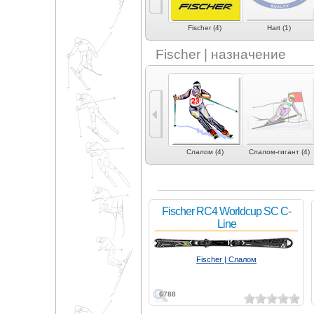
)
eXplosiv (2)
Fida (1)
Fischer (4)
Hart (1)
Fischer | назначение
рвинг
Фрирайд (10)
Фристайл (4)
Слалом (4)
Слалом-гигант (4)
Fischer RC4 Worldcup SC C-
Line
Fischer | Слалом
6788