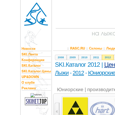
::
RASC.RU
::
Склоны
::
Люд
Новости
SKI.Лента
2008
2009
2010
2011
2012
Конференции
SKI.Каталог 2012 |
Це
SKI.Каталог
SKI.Каталог.Цены
Лыжи
-
2012
-
Юниорски
UP&DOWN
О клубе
Реклама
Юниорские | производит