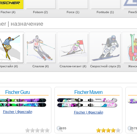
Fischer (4)
Folsom (2)
Force (1)
Fortitude (1)
FreeSp
her | назначение
ристайл (4)
Слалом (4)
Слалом-гигант (4)
Скоростной спуск (3)
Женск
Fischer Guru
Fischer Maven
Fischer | Фристайл
Fischer | Фристайл
4695
257