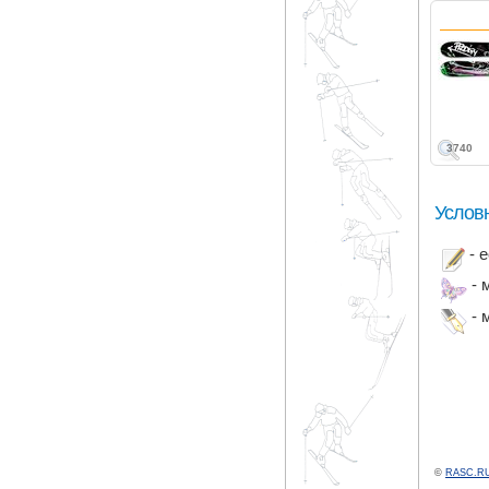
3740
Услов
- 
- 
- 
©
RASC.RU 