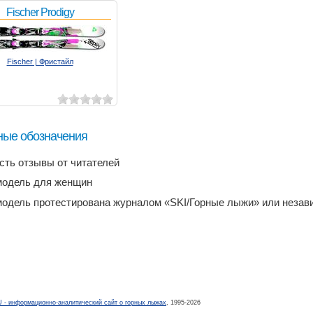
Fischer Prodigy
Fischer | Фристайл
ные обозначения
есть отзывы от читателей
модель для женщин
модель протестирована журналом «SKI/Горные лыжи» или неза
- информационно-аналитический сайт о горных лыжах
, 1995-2026