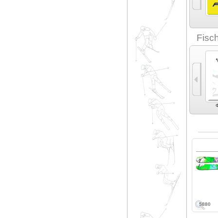
Epic Planks (3)
Extrem (1)
Faction (4)
Fat-ypus (2)
Fisc
Экспертные
Карвинг (6)
Экспертный карвинг
Фрирайд (10)
Ф
универсальные (3)
(12)
5880