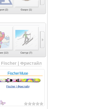
ort (2)
Gaspo (1)
Hart (2)
Hart (Europe) (1)
Head (6)
ие (12)
Скитур (7)
Юниорские (7)
Лыжи для детей (5)
Для проката
Fischer | Фристайл
Fischer Muse
Fischer | Фристайл
9