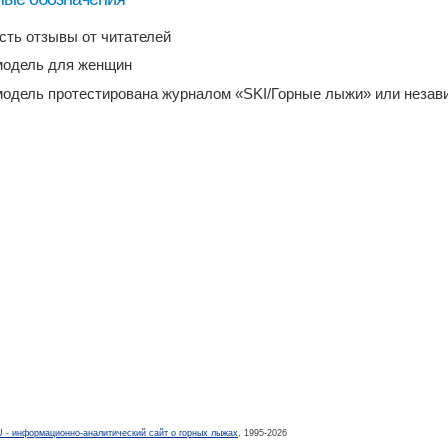
есть отзывы от читателей
модель для женщин
модель протестирована журналом «SKI/Горные лыжи» или неза
- информационно-аналитический сайт о горных лыжах
, 1995-2026