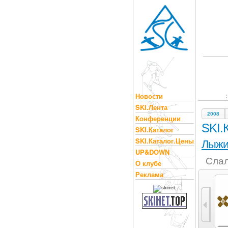
Новости
SKI.Лента
2008
Конференции
SKI.
SKI.Каталог
SKI.Каталог.Цены
Лыж
UP&DOWN
Слал
О клубе
Реклама