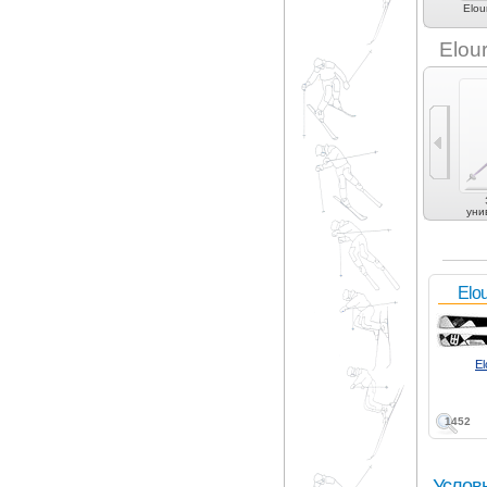
Duel (3)
Dynamic (1)
Dynastar (4)
Elan (5)
Elou
Elou
Универсальные (1)
уни
Elou
El
1452
Услов