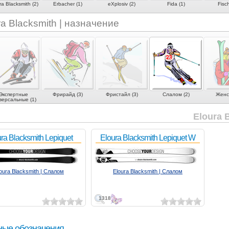
ra Blacksmith (2)
Erbacher (1)
eXplosiv (2)
Fida (1)
Fisch
ra Blacksmith | назначение
Экспертные
Фрирайд (3)
Фристайл (3)
Слалом (2)
Женск
версальные (1)
Eloura 
ra Blacksmith Lepiquet
Eloura Blacksmith Lepiquet W
oura Blacksmith | Слалом
Eloura Blacksmith | Слалом
1318
ные обозначения