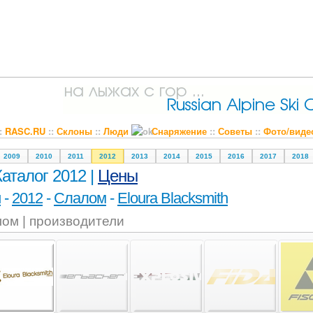
::
RASC.RU
::
Склоны
::
Люди
Снаряжение
::
Советы
::
Фото/виде
2009
2010
2011
2012
2013
2014
2015
2016
2017
2018
Каталог 2012 |
Цены
и
-
2012
-
Слалом
-
Eloura Blacksmith
ом | производители