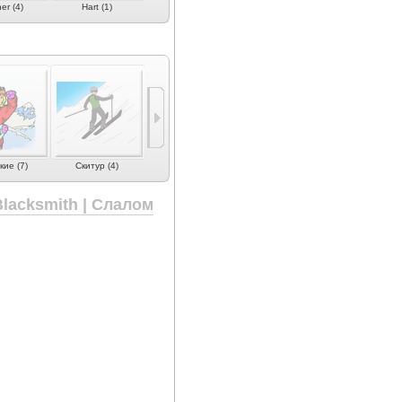
er (4)
Hart (1)
Head (3)
Kästle (1)
Kei-Ski (4
ие (7)
Скитур (4)
Blacksmith | Слалом