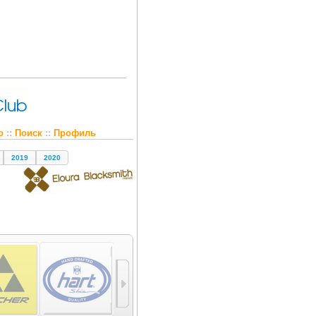
о
::
Поиск
::
Профиль
2019
2020