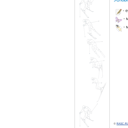
- 
- 
- 
©
RASC.RU 