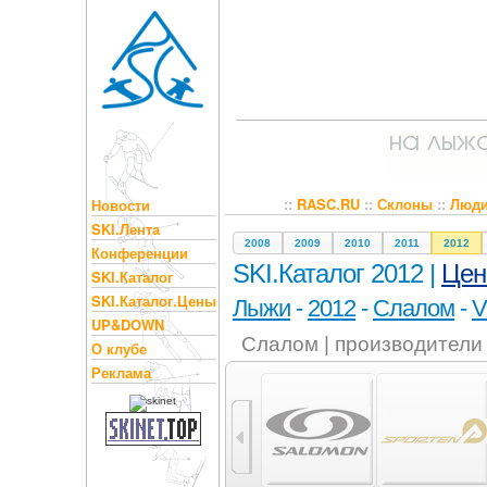
::
RASC.RU
::
Склоны
::
Люд
Новости
SKI.Лента
2008
2009
2010
2011
2012
Конференции
SKI.Каталог 2012 |
Це
SKI.Каталог
SKI.Каталог.Цены
Лыжи
-
2012
-
Слалом
-
V
UP&DOWN
Слалом | производители
О клубе
Реклама