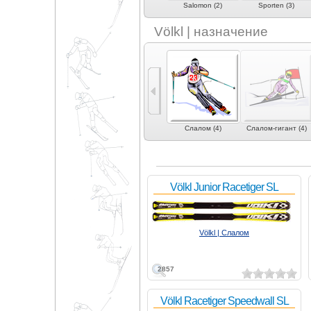
Ogasaka (3)
Rossignol (5)
Salomon (2)
Sporten (3)
Völkl | назначение
0)
Фристайл (8)
Могул | акробатика
Слалом (4)
Слалом-гигант (4)
(1)
Völkl Junior Racetiger SL
Völkl | Слалом
2857
Völkl Racetiger Speedwall SL