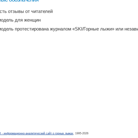
есть отзывы от читателей
модель для женщин
модель протестирована журналом «SKI/Горные лыжи» или неза
- информационно-аналитический сайт о горных лыжах
, 1995-2026