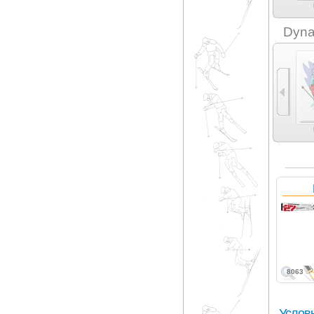
Co.H.En (3)
Core (1)
Differences (2)
Duel (3)
Dyna
Универсальные (2)
8063
Услов