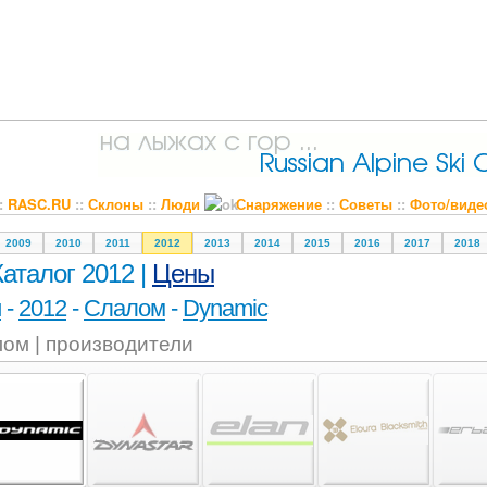
::
RASC.RU
::
Склоны
::
Люди
Снаряжение
::
Советы
::
Фото/виде
2009
2010
2011
2012
2013
2014
2015
2016
2017
2018
Каталог 2012 |
Цены
и
-
2012
-
Слалом
-
Dynamic
ом | производители