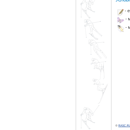
- 
- 
- 
©
RASC.RU 