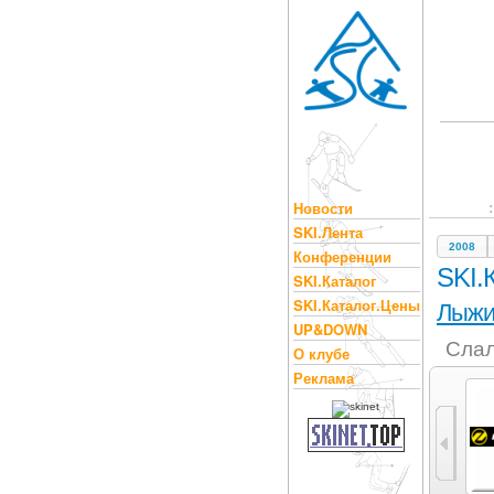
Новости
SKI.Лента
2008
Конференции
SKI.
SKI.Каталог
SKI.Каталог.Цены
Лыж
UP&DOWN
Слал
О клубе
Реклама