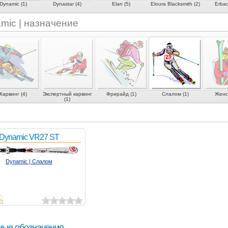
Dynamic (1)
Dynastar (4)
Elan (5)
Eloura Blacksmith (2)
Erbac
mic | назначение
Карвинг (4)
Экспертный карвинг
Фрирайд (1)
Слалом (1)
Женск
(1)
Dynamic VR27 ST
Dynamic | Слалом
ные обозначения