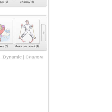
her (1)
eXplosiv (2)
Fida (1)
Fischer (4)
Hart (1)
ие (2)
Лыжи для детей (4)
Dynamic | Слалом