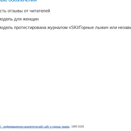
есть отзывы от читателей
модель для женщин
модель протестирована журналом «SKI/Горные лыжи» или неза
- информационно-аналитический сайт о горных лыжах
, 1995-2026