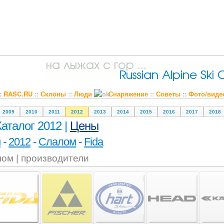
::
RASC.RU
::
Склоны
::
Люди
Снаряжение
::
Советы
::
Фото/виде
2009
2010
2011
2012
2013
2014
2015
2016
2017
2018
Каталог 2012 |
Цены
и
-
2012
-
Слалом
-
Fida
ом | производители