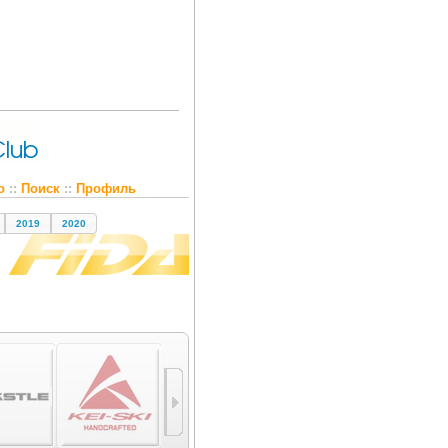
о
::
Поиск
::
Профиль
2019
2020