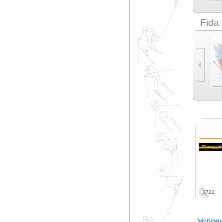
Elan (5)
Eloura Blacksmith (2)
Erbacher (1)
eXplosiv (2)
Fida
Универсальные (1)
1721
Услов