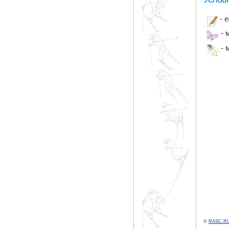
- 
- 
- 
©
RASC.RU 