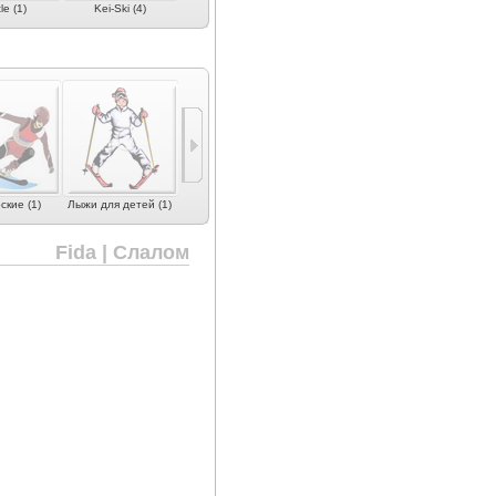
le (1)
Kei-Ski (4)
Kneissl (1)
Lusti (2)
Maxel (2)
кие (1)
Лыжи для детей (1)
Fida | Слалом