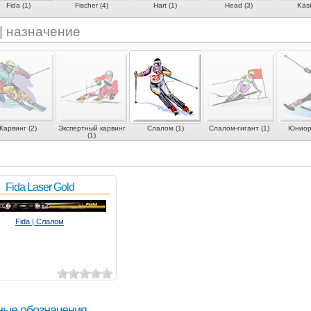
Fida (1)
Fischer (4)
Hart (1)
Head (3)
Käst
 | назначение
Карвинг (2)
Экспертный карвинг
Слалом (1)
Слалом-гигант (1)
Юниорс
(1)
Fida Laser Gold
Fida | Слалом
ные обозначения