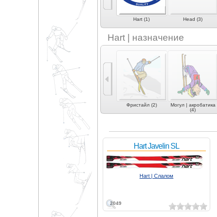
)
Fida (1)
Fischer (4)
Hart (1)
Head (3)
Hart | назначение
 (2)
Карвинг (1)
Фрирайд (3)
Фристайл (2)
Могул | акробатика
(4)
Hart Javelin SL
Hart | Слалом
2049