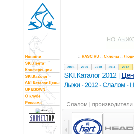
::
RASC.RU
::
Склоны
::
Люд
Новости
SKI.Лента
2008
2009
2010
2011
2012
Конференции
SKI.Каталог 2012 |
Це
SKI.Каталог
SKI.Каталог.Цены
Лыжи
-
2012
-
Слалом
-
H
UP&DOWN
О клубе
Реклама
Слалом | производители