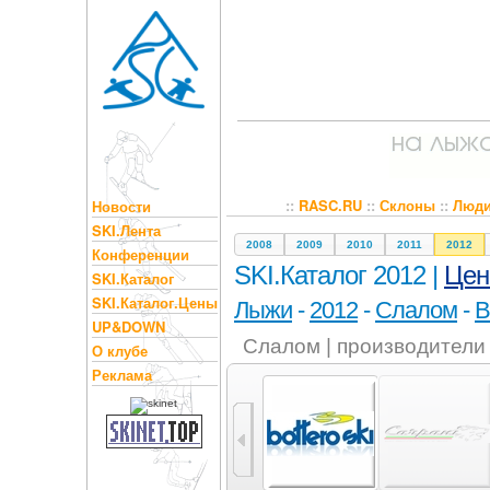
::
RASC.RU
::
Склоны
::
Люд
Новости
SKI.Лента
2008
2009
2010
2011
2012
Конференции
SKI.Каталог 2012 |
Це
SKI.Каталог
SKI.Каталог.Цены
Лыжи
-
2012
-
Слалом
-
B
UP&DOWN
Слалом | производители
О клубе
Реклама