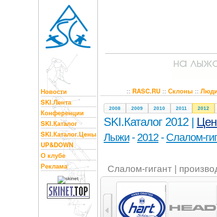
::
RASC.RU
::
Склоны
::
Люд
Новости
SKI.Лента
2008
2009
2010
2011
2012
Конференции
SKI.Каталог 2012 |
Це
SKI.Каталог
SKI.Каталог.Цены
Лыжи
-
2012
-
Слалом-ги
UP&DOWN
О клубе
Реклама
Слалом-гигант | произво