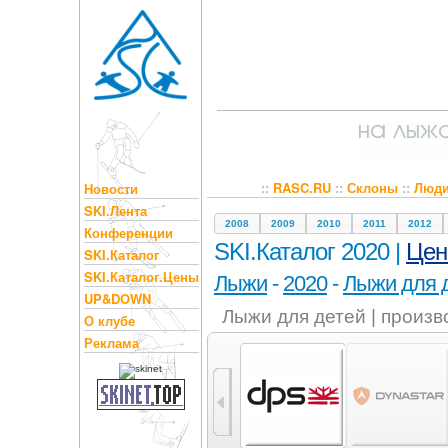
::
RASC.RU
::
Склоны
::
Люд
Новости
SKI.Лента
2008
2009
2010
2011
2012
Конференции
SKI.Каталог 2020 |
Це
SKI.Каталог
SKI.Каталог.Цены
Лыжи
-
2020
-
Лыжи для 
UP&DOWN
Лыжи для детей | произ
О клубе
Реклама