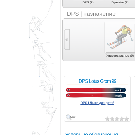
(1)
Bomber (1)
BxB (9)
DPS (2)
Dynastar (2)
DPS | назначение
Универсальные (5)
DPS Lotus Grom 99
DPS | Лыжи для детей
649
Условные обозначения