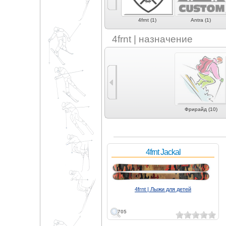
4frnt (1)
Antra (1)
4frnt | назначение
Фрирайд (10)
4frnt Jackal
4frnt | Лыжи для детей
705