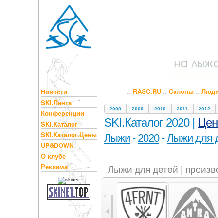
::
RASC.RU
::
Склоны
::
Люд
Новости
SKI.Лента
2008
2009
2010
2011
2012
Конференции
SKI.Каталог 2020 |
Це
SKI.Каталог
SKI.Каталог.Цены
Лыжи
-
2020
-
Лыжи для 
UP&DOWN
О клубе
Реклама
Лыжи для детей | произ