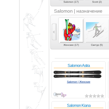
3)
Roxy (8)
RTC (1)
Salomon (17)
Scott (2)
Salomon | назначение
)
Слалом-гигант (13)
Скоростной спуск (5)
Женские (17)
Скитур (5)
Salomon Astra
Salomon | Женские
2600
Salomon Kiana