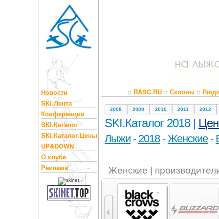
::
RASC.RU
::
Склоны
::
Люд
Новости
SKI.Лента
2008
2009
2010
2011
2012
Конференции
SKI.Каталог 2018 |
Це
SKI.Каталог
SKI.Каталог.Цены
Лыжи
-
2018
-
Женские
-
UP&DOWN
О клубе
Реклама
Женские | производител