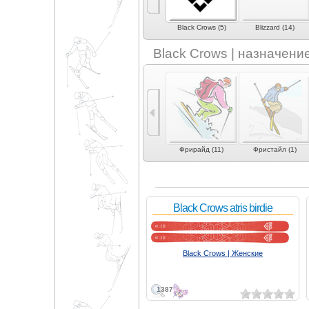
)
Atomic (17)
AZ Atelier (6)
Black Crows (5)
Blizzard (14)
Black Crows | назначени
 (4)
Экспертные
Экспертный карвинг
Фрирайд (11)
Фристайл (1)
универсальные (1)
(1)
Black Crows atris birdie
Black Crows | Женские
1387