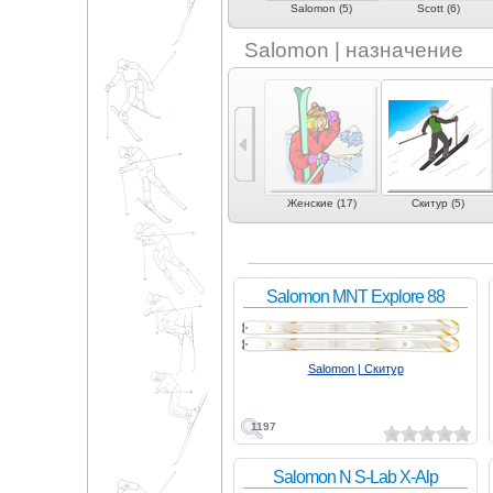
Romp (1)
Rossignol (1)
Salomon (5)
Scott (6)
Salomon | назначение
)
Слалом-гигант (13)
Скоростной спуск (5)
Женские (17)
Скитур (5)
Salomon MNT Explore 88
Salomon | Скитур
1197
Salomon N S-Lab X-Alp