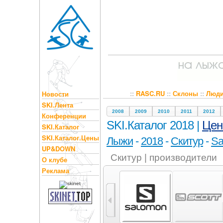
::
RASC.RU
::
Склоны
::
Люд
Новости
SKI.Лента
2008
2009
2010
2011
2012
Конференции
SKI.Каталог 2018 |
Це
SKI.Каталог
SKI.Каталог.Цены
Лыжи
-
2018
-
Скитур
-
Sa
UP&DOWN
Скитур | производители
О клубе
Реклама