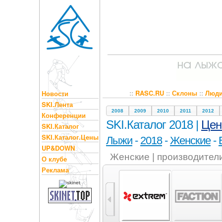
::
RASC.RU
::
Склоны
::
Люд
Новости
SKI.Лента
2008
2009
2010
2011
2012
Конференции
SKI.Каталог 2018 |
Це
SKI.Каталог
SKI.Каталог.Цены
Лыжи
-
2018
-
Женские
-
UP&DOWN
Женские | производител
О клубе
Реклама