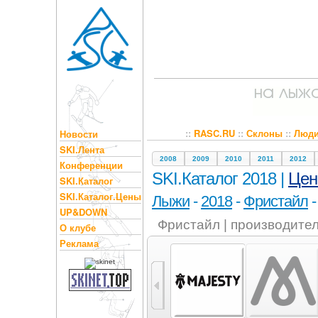
::
RASC.RU
::
Склоны
::
Люд
Новости
SKI.Лента
2008
2009
2010
2011
2012
Конференции
SKI.Каталог 2018 |
Це
SKI.Каталог
SKI.Каталог.Цены
Лыжи
-
2018
-
Фристайл
UP&DOWN
Фристайл | производите
О клубе
Реклама