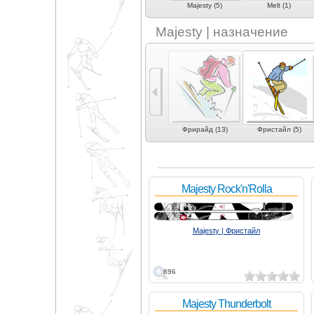
Line (7)
Lusti (4)
Majesty (5)
Melt (1)
Majesty | назначение
Универсальные (2)
Фрирайд (13)
Фристайл (5)
Majesty Rock'n'Rolla
Majesty | Фристайл
896
Majesty Thunderbolt