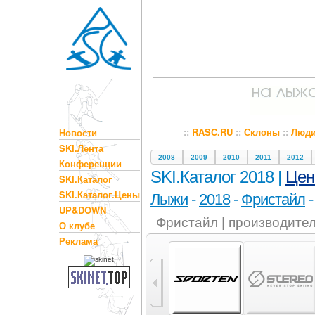
::
RASC.RU
::
Склоны
::
Люд
Новости
SKI.Лента
2008
2009
2010
2011
2012
Конференции
SKI.Каталог 2018 |
Це
SKI.Каталог
SKI.Каталог.Цены
Лыжи
-
2018
-
Фристайл
UP&DOWN
Фристайл | производите
О клубе
Реклама