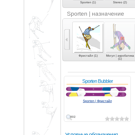
Skevik (1)
Slant (2)
Sporten (1)
Stereo (2)
Sporten | назначение
)
Экспертный карвинг
Фрирайд (2)
Фристайл (1)
Могул | акробатика
(5)
(1)
Sporten Bubbler
Sporten | Фристайл
802
Условные обозначения