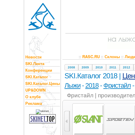
::
RASC.RU
::
Склоны
::
Люд
Новости
SKI.Лента
2008
2009
2010
2011
2012
Конференции
SKI.Каталог 2018 |
Це
SKI.Каталог
SKI.Каталог.Цены
Лыжи
-
2018
-
Фристайл
UP&DOWN
Фристайл | производите
О клубе
Реклама