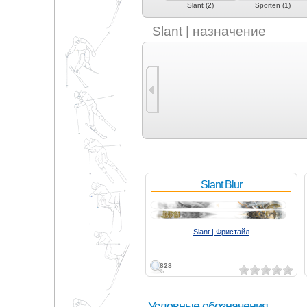
Sego (3)
Skevik (1)
Slant (2)
Sporten (1)
Slant | назначение
Slant Blur
Slant | Фристайл
828
Условные обозначения