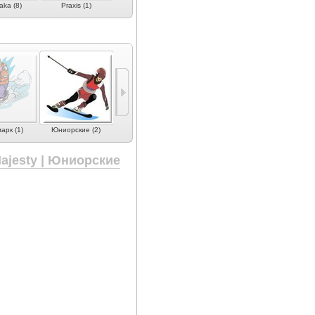
ka (8)
Praxis (1)
Riot (1)
Romp (1)
Rossignol (
арк (1)
Юниорские (2)
ajesty | Юниорские