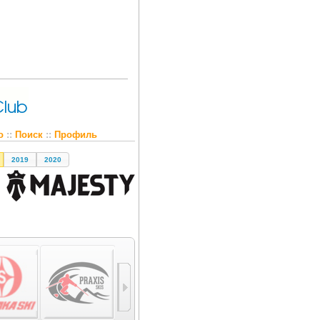
о
::
Поиск
::
Профиль
2019
2020