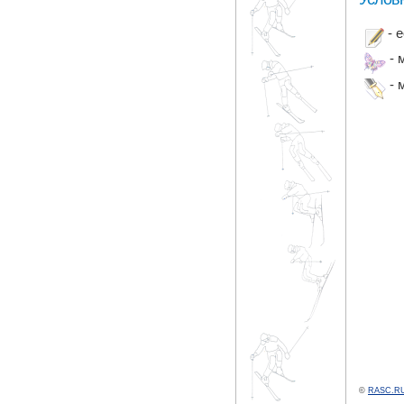
- 
- 
- 
©
RASC.RU 