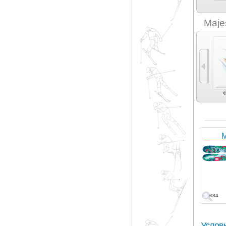
IDone (1)
K2 (3)
Line (2)
Lusti (6)
Maje
Универсальные (2)
Ф
M
684
Услов