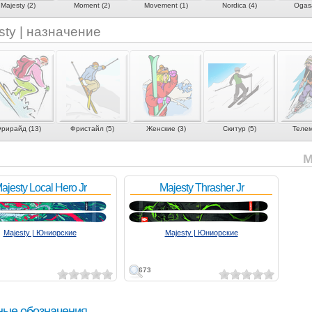
Majesty (2)
Moment (2)
Movement (1)
Nordica (4)
Ogasa
sty | назначение
рирайд (13)
Фристайл (5)
Женские (3)
Скитур (5)
Телем
M
ajesty Local Hero Jr
Majesty Thrasher Jr
Majesty | Юниорские
Majesty | Юниорские
673
ные обозначения