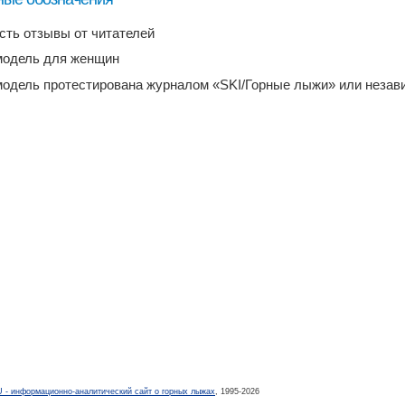
есть отзывы от читателей
модель для женщин
модель протестирована журналом «SKI/Горные лыжи» или неза
- информационно-аналитический сайт о горных лыжах
, 1995-2026