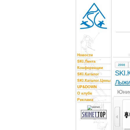
Новости
SKI.Лента
2008
Конференции
SKI.
SKI.Каталог
SKI.Каталог.Цены
Лыж
UP&DOWN
Юнио
О клубе
Реклама