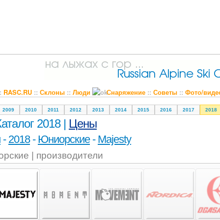
::
RASC.RU
::
Склоны
::
Люди
Снаряжение
::
Советы
::
Фото/виде
2009
2010
2011
2012
2013
2014
2015
2016
2017
2018
Каталог 2018 |
Цены
и
-
2018
-
Юниорские
-
Majesty
рские | производители