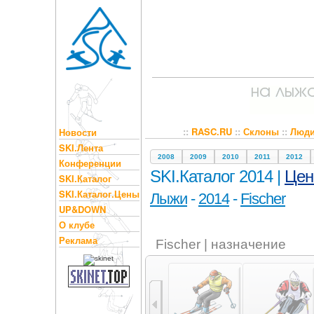
::
RASC.RU
::
Склоны
::
Люд
Новости
SKI.Лента
2008
2009
2010
2011
2012
Конференции
SKI.Каталог 2014 |
Це
SKI.Каталог
SKI.Каталог.Цены
Лыжи
-
2014
-
Fischer
UP&DOWN
О клубе
Реклама
Fischer | назначение