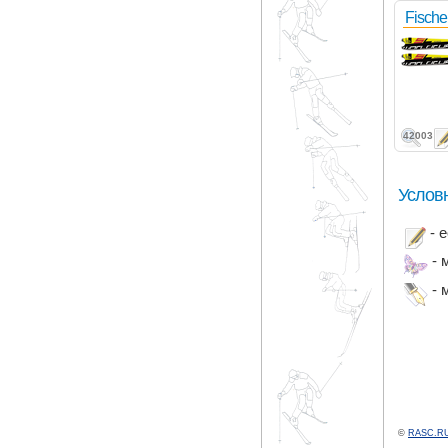
Fisch
42003
Услов
- 
- 
- 
©
RASC.RU 