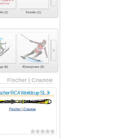
ki (1)
Kessler (1)
Kneissl (1)
Lusti (3)
Maxel (2)
ур (6)
Юниорские (6)
Лыжи для детей (4)
Для проката (4)
Fischer | Слалом
scher RC4 Worldcup SL Jr
Fischer | Слалом
1