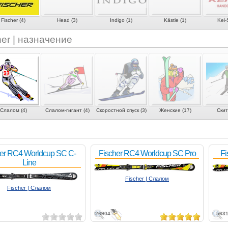
Fischer (4)
Head (3)
Indigo (1)
Kästle (1)
Kei-S
her | назначение
Слалом (4)
Слалом-гигант (4)
Скоростной спуск (3)
Женские (17)
Скит
her RC4 Worldcup SC C-
Fischer RC4 Worldcup SC Pro
Fi
Line
Fischer | Слалом
Fischer | Слалом
26904
563