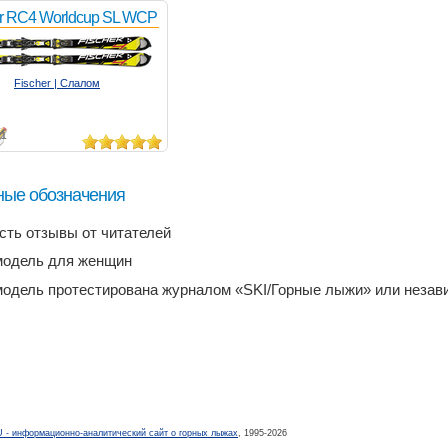
er RC4 Worldcup SL WCP
Fischer | Слалом
1
ные обозначения
есть отзывы от читателей
модель для женщин
модель протестирована журналом «SKI/Горные лыжи» или неза
- информационно-аналитический сайт о горных лыжах
, 1995-2026