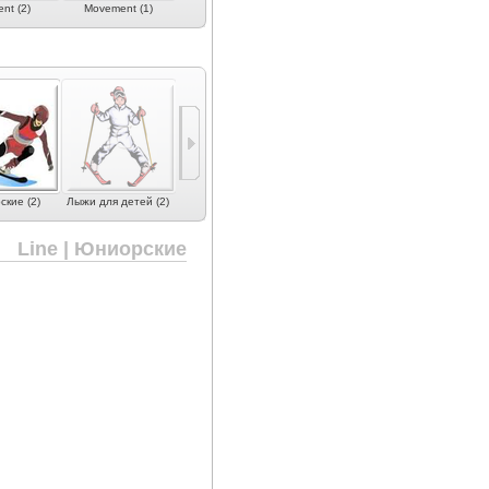
nt (2)
Movement (1)
NoCopy.se (1)
Nordica (7)
Ogasaka (
кие (2)
Лыжи для детей (2)
Line | Юниорские