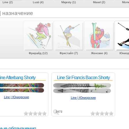
Line (2)
Lusti (4)
Majesty (1)
Maxel (2)
Mome
 | назначение
Фрирайд (12)
Фристайл (7)
Женские (4)
Юниорс
ine Afterbang Shorty
Line Sir Francis Bacon Shorty
Line | Юниорские
Line | Юниорские
2472
ные обозначения