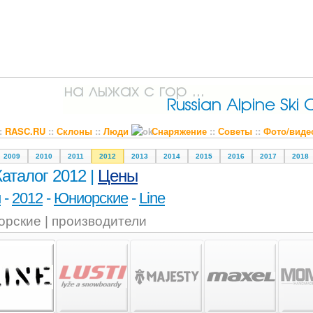
::
RASC.RU
::
Склоны
::
Люди
Снаряжение
::
Советы
::
Фото/виде
2009
2010
2011
2012
2013
2014
2015
2016
2017
2018
Каталог 2012 |
Цены
и
-
2012
-
Юниорские
-
Line
рские | производители