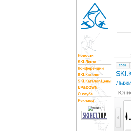
Новости
SKI.Лента
2008
Конференции
SKI.
SKI.Каталог
SKI.Каталог.Цены
Лыж
UP&DOWN
Юнио
О клубе
Реклама