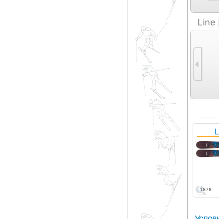
K2 (3)
Kei-Ski (2)
Klint (3)
Kneissl (2)
Line
L
1878
Услов