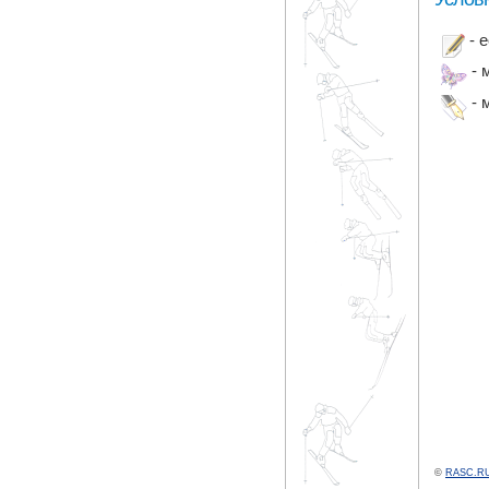
- 
- 
- 
©
RASC.RU 