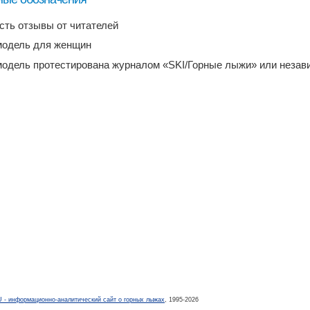
есть отзывы от читателей
модель для женщин
модель протестирована журналом «SKI/Горные лыжи» или неза
- информационно-аналитический сайт о горных лыжах
, 1995-2026