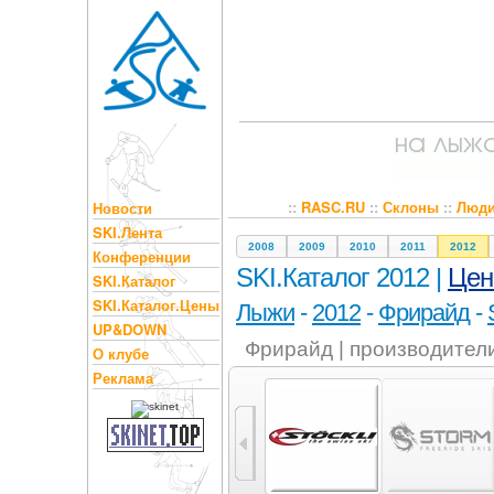
::
RASC.RU
::
Склоны
::
Люд
Новости
SKI.Лента
2008
2009
2010
2011
2012
Конференции
SKI.Каталог 2012 |
Це
SKI.Каталог
SKI.Каталог.Цены
Лыжи
-
2012
-
Фрирайд
-
UP&DOWN
Фрирайд | производител
О клубе
Реклама