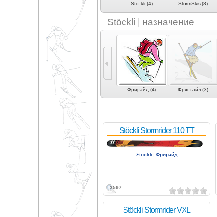
Soul (6)
Sporten (4)
Stöckli (4)
StormSkis (8)
Stöckli | назначение
 (5)
Карвинг (2)
Экспертный карвинг
Фрирайд (4)
Фристайл (3)
(4)
Stöckli Stormrider 110 TT
Stöckli | Фрирайд
3597
Stöckli Stormrider VXL