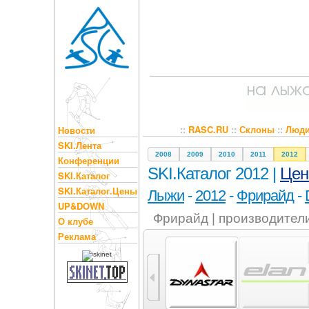
::
RASC.RU
::
Склоны
::
Люд
Новости
SKI.Лента
2008
2009
2010
2011
2012
Конференции
SKI.Каталог 2012 |
Це
SKI.Каталог
SKI.Каталог.Цены
Лыжи
-
2012
-
Фрирайд
-
UP&DOWN
Фрирайд | производител
О клубе
Реклама