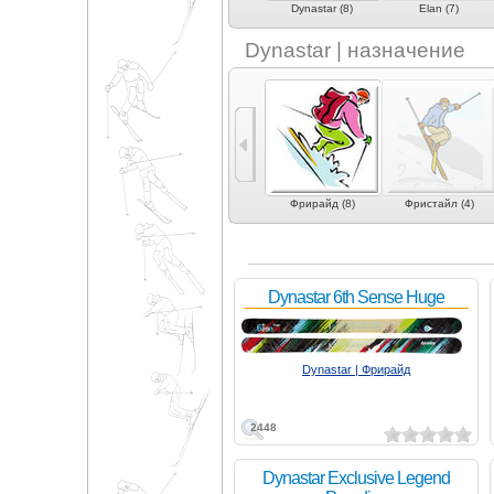
Dynafit (3)
Dynamic (1)
Dynastar (8)
Elan (7)
Dynastar | назначение
е
Карвинг (2)
Экспертный карвинг
Фрирайд (8)
Фристайл (4)
 (3)
(7)
Dynastar 6th Sense Huge
Dynastar | Фрирайд
2448
Dynastar Exclusive Legend