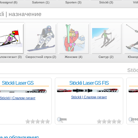
Rossignol (6)
Salomon (1)
Sporten (3)
Stöckli (3)
Völk
kli | назначение
лом-гигант (3)
Скоростной спуск (2)
Женские (4)
Скитур (2)
Юниорс
Stö
Stöckli Laser GS
Stöckli Laser GS FIS
Stöckli | Слалом-гигант
Stöckli | Слалом-гигант
2886
209
ные обозначения