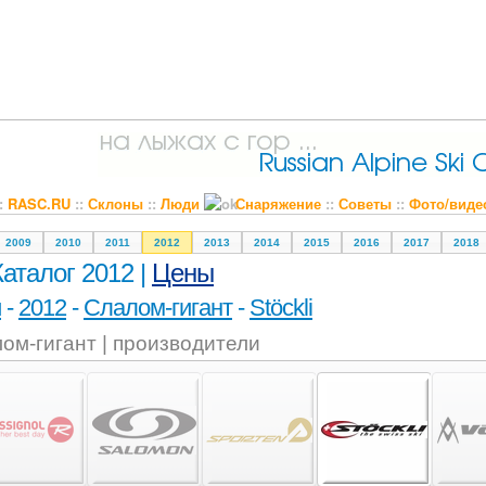
::
RASC.RU
::
Склоны
::
Люди
Снаряжение
::
Советы
::
Фото/виде
2009
2010
2011
2012
2013
2014
2015
2016
2017
2018
Каталог 2012 |
Цены
и
-
2012
-
Слалом-гигант
-
Stöckli
ом-гигант | производители