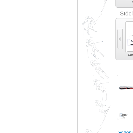
Lusti (2)
Maxel (2)
Nordica (4)
Ogasaka (7)
Stöc
Экспертный карвинг
Фрирайд (4)
Фристайл (3)
Слалом (4)
Сла
(4)
4369
Услов