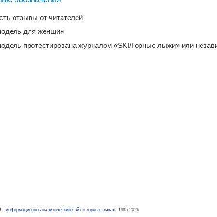
есть отзывы от читателей
модель для женщин
модель протестирована журналом «SKI/Горные лыжи» или неза
- информационно-аналитический сайт о горных лыжах
, 1995-2026