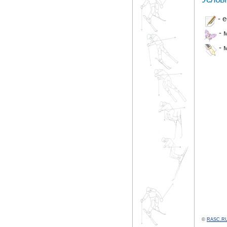
- 
- 
- 
©
RASC.RU 