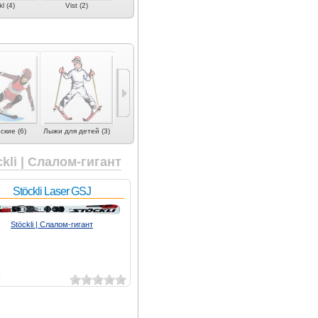
l (4)
Vist (2)
кие (6)
Лыжи для детей (3)
ckli | Слалом-гигант
Stöckli Laser GSJ
Stöckli | Слалом-гигант
0