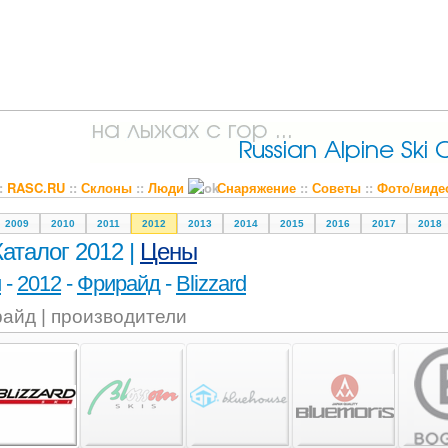
::
RASC.RU
::
Склоны
::
Люди
Снаряжение
::
Советы
::
Фото/виде
2009
2010
2011
2012
2013
2014
2015
2016
2017
2018
Каталог 2012 |
Цены
и
-
2012
-
Фрирайд
-
Blizzard
айд | производители