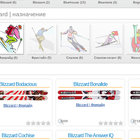
Blizzard (6)
Blossom (2)
Bluehouse (15)
Bluemoris (3)
Bogn
zard | назначение
Фрирайд (6)
Фристайл (5)
Слалом (6)
Слалом-гигант (6)
Женск
Blizzard Bodacious
Blizzard Bonafide
Blizzard | Фрирайд
Blizzard | Фрирайд
3259
271
Blizzard Cochise
Blizzard The Answer IQ