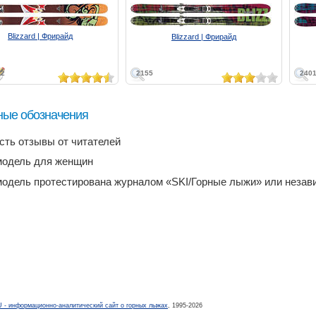
Blizzard | Фрирайд
Blizzard | Фрирайд
2
2155
240
ные обозначения
есть отзывы от читателей
модель для женщин
модель протестирована журналом «SKI/Горные лыжи» или неза
- информационно-аналитический сайт о горных лыжах
, 1995-2026