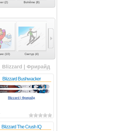
er (2)
Bohême (8)
Boone (2)
Born To Ride (5)
Bumtribe (1
ие (10)
Скитур (4)
Юниорские (7)
Лыжи для детей (7)
Короткие лыж
Blizzard | Фрирайд
Blizzard Bushwacker
Blizzard | Фрирайд
5
Blizzard The Crush IQ