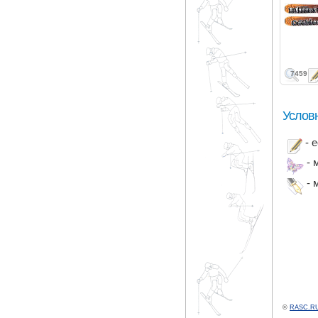
7459
Услов
- 
- 
- 
©
RASC.RU 