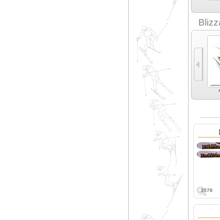
Birdos (3)
Black Crows (9)
Black Diamond (8)
Black Thunder (1)
Bliz
Универсальные (5)
Экспертные
Карвинг (2)
Экспертный карвинг
универсальные (7)
(8)
2578