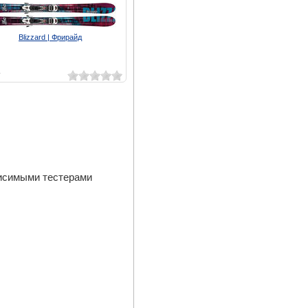
Blizzard | Фрирайд
1
висимыми тестерами