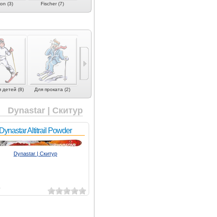
on (3)
Fischer (7)
G3 (9)
GafSki (1)
Gaspo (2
 детей (8)
Для проката (2)
Dynastar | Скитур
Dynastar Altitrail Powder
Dynastar | Скитур
5