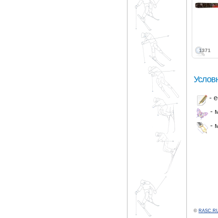
1371
Услов
- 
- 
- 
©
RASC.RU 