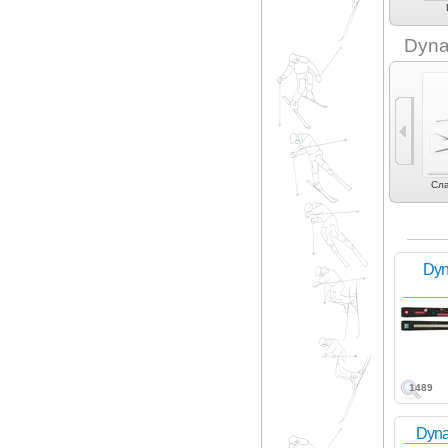
Dahu Shaper (2)
Differences (3)
Down Skis (1)
Dynafit (13)
Dyna
Фрирайд (8)
Фристайл (4)
Могул | акробатика
Слалом (4)
Сла
(1)
Dyna
1489
Dynas