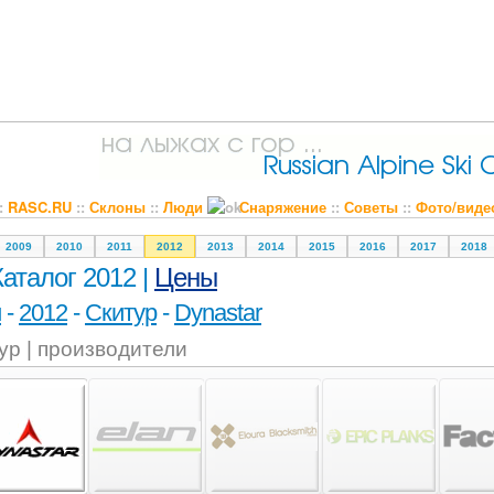
::
RASC.RU
::
Склоны
::
Люди
Снаряжение
::
Советы
::
Фото/виде
2009
2010
2011
2012
2013
2014
2015
2016
2017
2018
Каталог 2012 |
Цены
и
-
2012
-
Скитур
-
Dynastar
ур | производители