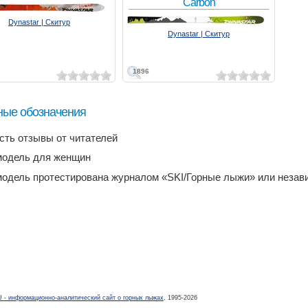
Carbon
Dynastar | Скитур
Dynastar | Скитур
1896
ные обозначения
есть отзывы от читателей
модель для женщин
модель протестирована журналом «SKI/Горные лыжи» или неза
- информационно-аналитический сайт о горных лыжах
, 1995-2026