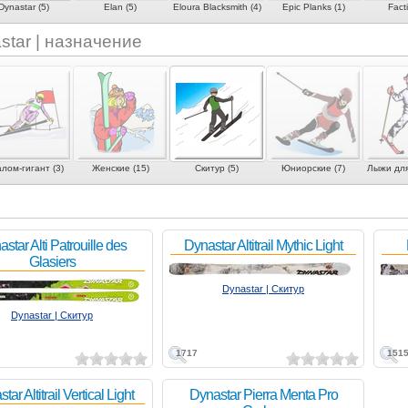
Dynastar (5)
Elan (5)
Eloura Blacksmith (4)
Epic Planks (1)
Facti
star | назначение
лом-гигант (3)
Женские (15)
Скитур (5)
Юниорские (7)
Лыжи для
star Alti Patrouille des
Dynastar Altitrail Mythic Light
Glasiers
Dynastar | Скитур
Dynastar | Скитур
1717
151
tar Altitrail Vertical Light
Dynastar Pierra Menta Pro