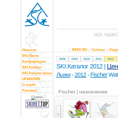
::
RASC.RU
::
Склоны
::
Люд
Новости
SKI.Лента
2008
2009
2010
2011
2012
Конференции
SKI.Каталог 2012 |
Це
SKI.Каталог
SKI.Каталог.Цены
Лыжи
-
2012
-
Fischer
Wat
UP&DOWN
О клубе
Реклама
Fischer | назначение