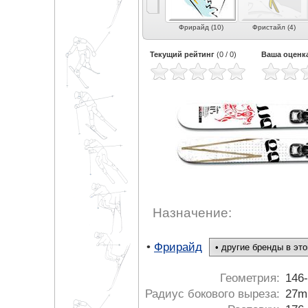
е
Карвинг (6)
Экспертный карвинг
Фрирайд (10)
Фристайл (4)
 (3)
(12)
Текущий рейтинг
(
0
/
0
)
Ваша оценк
Назначение:
•
Фрирайд
Геометрия:
146
Радиус бокового выреза:
27m