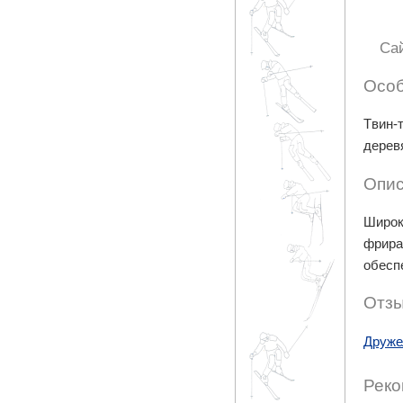
Са
Особ
Tвин-
деревя
Опис
Широк
фрира
обесп
Отзы
Друже
Реко