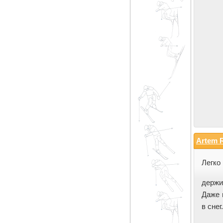
Artem 
Легко
держи
Даже 
в снег