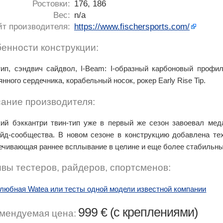
Ростовки:
176, 186
Вес:
n/a
йт производителя:
https://www.fischersports.com/
енности конструкции:
тип, сэндвич сайдвол, I-Beam: I-образный карбоновый профи
нного сердечника, корабельный носок, рокер Early Rise Tip.
ание производителя:
ий бэккантри твин-тип уже в первый же сезон завоевал мед
йд-сообщества. В новом сезоне в конструкцию добавлена техно
ечивающая раннее всплывание в целине и еще более стабильны
вы тестеров, райдеров, спортсменов:
любная Watea или тесты одной модели известной компании
999 € (с креплениями)
мендуемая цена: