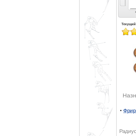
Универсальные (3)
Экспертные
Карвинг (5)
Экспертный карвинг
универсальные (4)
(9)
Текущий
Назн
•
Фрир
Радиус