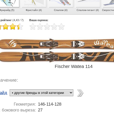
Фрирайд (5)
Фристайл (4)
Слалом (4)
Слалом-гигант (4)
Скоростно
 рейтинг
(
4,43
/
7
)
Ваша оценка:
Fischer Watea 114
ачение:
айд
Геометрия:
146-114-128
 бокового выреза:
27