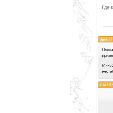
Где 
Smith
(
Плюсы
призе
Мину
неста
shu
( 8