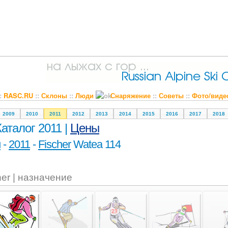
::
RASC.RU
::
Склоны
::
Люди
Снаряжение
::
Советы
::
Фото/виде
2009
2010
2011
2012
2013
2014
2015
2016
2017
2018
Каталог 2011 |
Цены
и
-
2011
-
Fischer
Watea 114
her | назначение