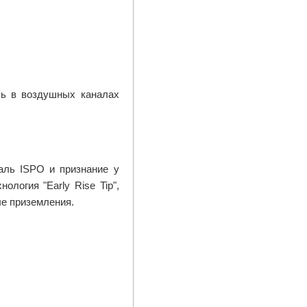
ль в воздушных каналах
аль ISPO и признание у
логия "Early Rise Tip",
е приземления.