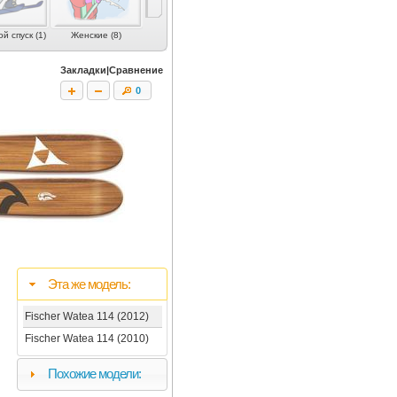
й спуск (1)
Женские (8)
Скитур (6)
Юниорские (5)
Лыжи для дете
Закладки|Сравнение
0
Эта же модель:
Fischer Watea 114 (2012)
Fischer Watea 114 (2010)
Похожие модели: