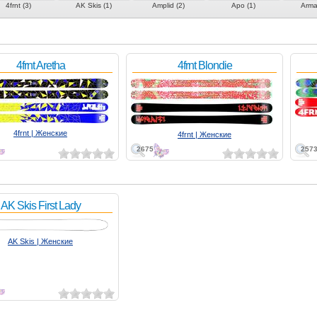
4frnt (3)
AK Skis (1)
Amplid (2)
Apo (1)
Arma
4frnt Aretha
4frnt Blondie
4frnt | Женские
4frnt | Женские
2675
257
AK Skis First Lady
AK Skis | Женские