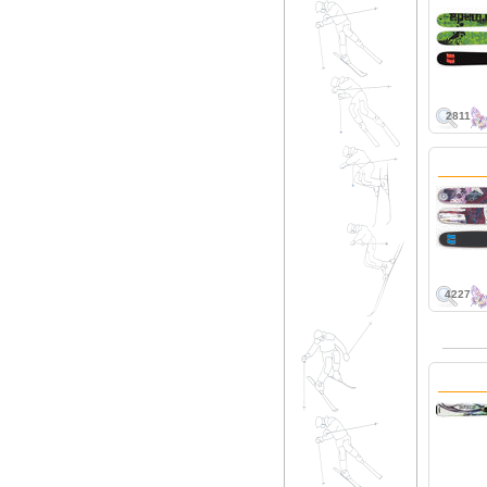
2811
4227