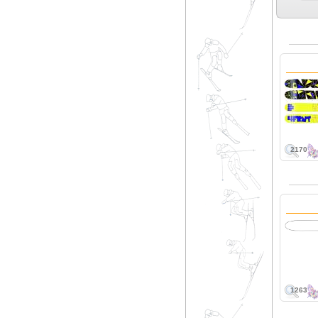
2170
1263