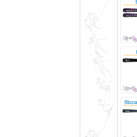
2135
2114
Blizza