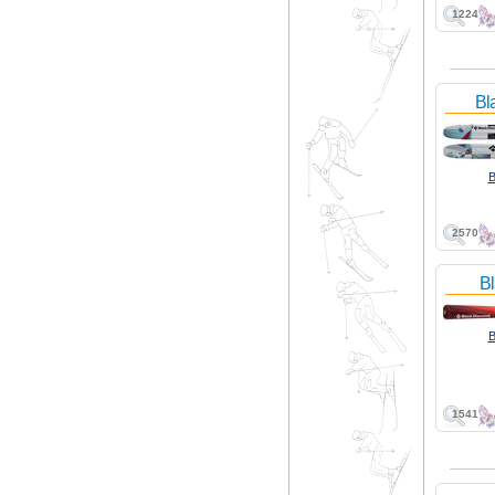
1224
Bl
B
2570
Bl
B
1541