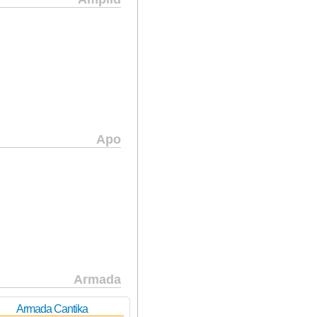
Apo
Armada
Armada Cantika