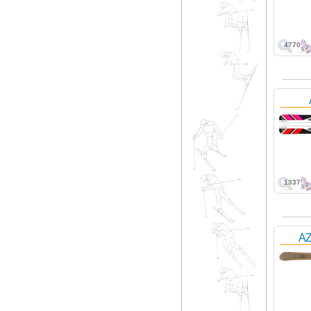
4770
1337
AZ