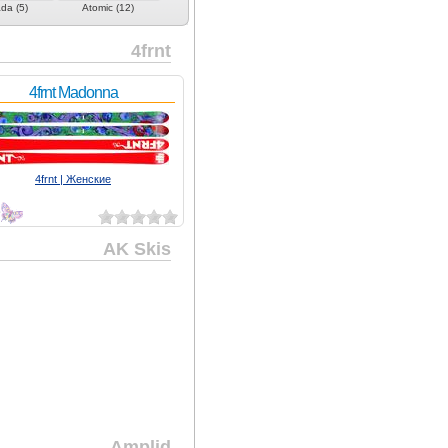
da (5)
Atomic (12)
Avant (1)
AZ Atelier (3)
Black Diamon
4frnt
4frnt Madonna
4frnt | Женские
3
AK Skis
Amplid