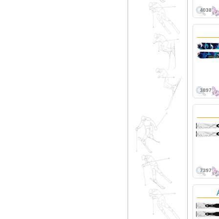
4038
3897
7397