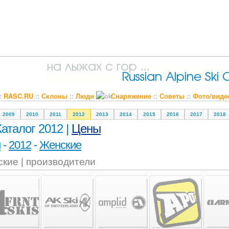
::
RASC.RU
::
Склоны
::
Люди
Снаряжение
::
Советы
::
Фото/виде
2009
2010
2011
2012
2013
2014
2015
2016
2017
2018
Каталог 2012 |
Цены
и
-
2012
-
Женские
кие | производители