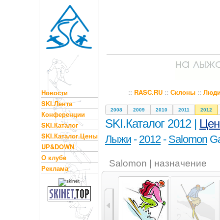
::
RASC.RU
::
Склоны
::
Люд
Новости
SKI.Лента
2008
2009
2010
2011
2012
Конференции
SKI.Каталог 2012 |
Це
SKI.Каталог
SKI.Каталог.Цены
Лыжи
-
2012
-
Salomon
Ga
UP&DOWN
О клубе
Salomon | назначение
Реклама