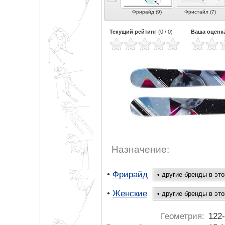
е
Карвинг (3)
Экспертный карвинг
Фрирайд (9)
Фристайл (7)
 (4)
(4)
Текущий рейтинг
(
0
/
0
)
Ваша оценк
Назначение:
•
Фрирайд
•
Женские
Геометрия:
122