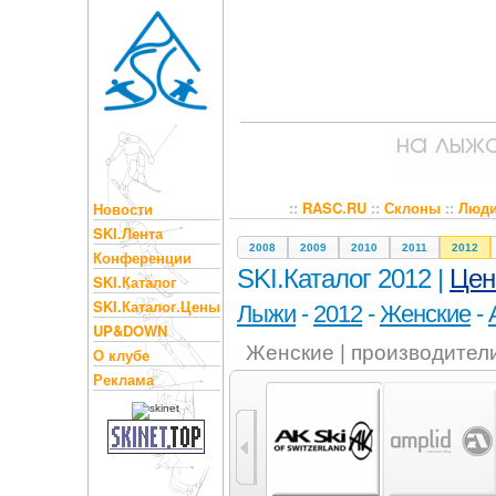
::
RASC.RU
::
Склоны
::
Люд
Новости
SKI.Лента
2008
2009
2010
2011
2012
Конференции
SKI.Каталог 2012 |
Це
SKI.Каталог
SKI.Каталог.Цены
Лыжи
-
2012
-
Женские
-
UP&DOWN
Женские | производител
О клубе
Реклама