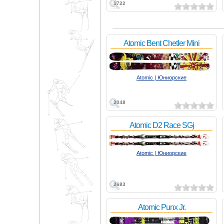
1722
Atomic Bent Chetler Mini
Atomic | Юниорские
2048
Atomic D2 Race SGj
Atomic | Юниорские
2683
Atomic Punx Jr.