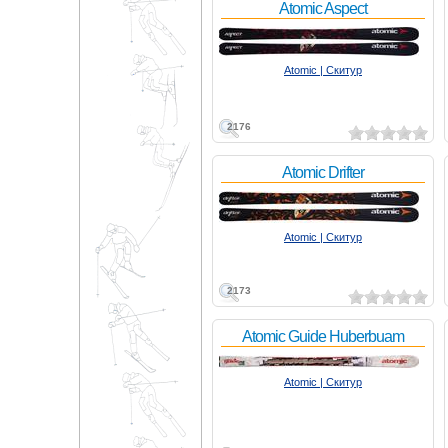
Atomic Aspect
Atomic | Скитур
2176
Atomic Drifter
Atomic | Скитур
2173
Atomic Guide Huberbuam
Atomic | Скитур