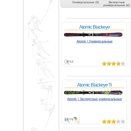
Универсальные (3)
Экспертные
универсальные (4)
Atomic Blackeye
Atomic | Универсальные
9712
Atomic Blackeye Ti
Atomic | Экспертные универсальные
34776