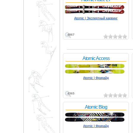
Atomic | Экспертный карвинг
4867
Atomic Access
Atomic | Фрирайд
4365
Atomic Blog
Atomic | Фрирайд