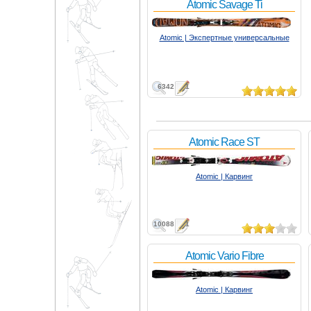
Atomic Savage Ti
Atomic | Экспертные универсальные
6342
1
Atomic Race ST
Atomic | Карвинг
10088
1
Atomic Vario Fibre
Atomic | Карвинг