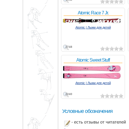
Atomic Race 7 Jr.
Atomic | Лыжи для детей
2748
Atomic Sweet Stuff
Atomic | Лыжи для детей
2240
Условные обозначения
- есть отзывы от читателей