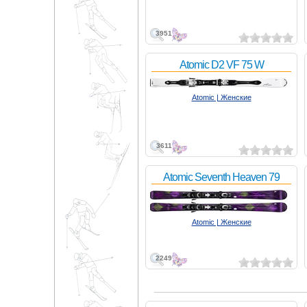
3951
Atomic D2 VF 75 W
Atomic | Женские
3611
Atomic Seventh Heaven 79
Atomic | Женские
2249