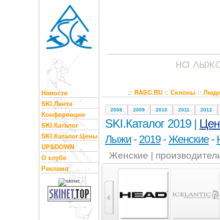
::
RASC.RU
::
Склоны
::
Люд
Новости
SKI.Лента
2008
2009
2010
2011
2012
Конференции
SKI.Каталог 2019 |
Це
SKI.Каталог
SKI.Каталог.Цены
Лыжи
-
2019
-
Женские
-
UP&DOWN
Женские | производител
О клубе
Реклама