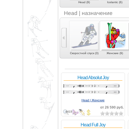
Goode (6)
Hagan (1)
Head (9)
Icelantic (6)
Head | назначение
5)
Слалом (5)
Слалом-гигант (4)
Скоростной спуск (3)
Женские (9)
Head Absolut Joy
Head | Женские
от 26 590 руб.
4415
Head Full Joy