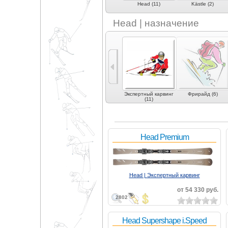
eXOnde (3)
Fischer (8)
Head (11)
Kästle (2)
Head | назначение
 (1)
Экспертные
Карвинг (15)
Экспертный карвинг
Фрирайд (6)
универсальные (5)
(11)
Head Premium
Head | Экспертный карвинг
от 54 330 руб.
2802
Head Supershape i.Speed