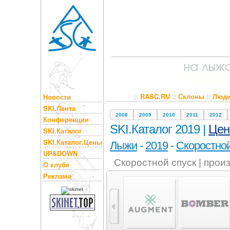
::
RASC.RU
::
Склоны
::
Люд
Новости
SKI.Лента
2008
2009
2010
2011
2012
Конференции
SKI.Каталог 2019 |
Це
SKI.Каталог
SKI.Каталог.Цены
Лыжи
-
2019
-
Скоростной
UP&DOWN
Скоростной спуск | прои
О клубе
Реклама