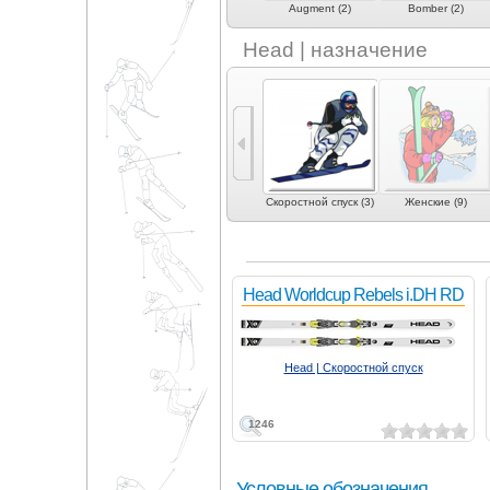
Atomic (2)
Augment (2)
Bomber (2)
Head | назначение
5)
Слалом (5)
Слалом-гигант (4)
Скоростной спуск (3)
Женские (9)
Head Worldcup Rebels i.DH RD
Head | Скоростной спуск
1246
Условные обозначения