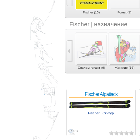
Extrem (2)
Faction (5)
Fischer (15)
Forest (1)
Fischer | назначение
0)
Фристайл (3)
Слалом (4)
Слалом-гигант (6)
Женские (16)
Fischer Alpattack
Fischer | Скитур
1082