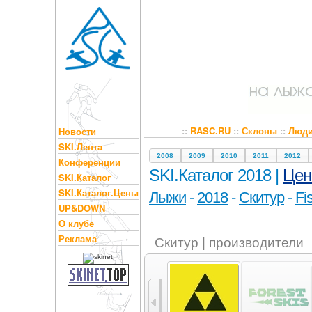
::
RASC.RU
::
Склоны
::
Люд
Новости
SKI.Лента
2008
2009
2010
2011
2012
Конференции
SKI.Каталог 2018 |
Це
SKI.Каталог
SKI.Каталог.Цены
Лыжи
-
2018
-
Скитур
-
Fi
UP&DOWN
О клубе
Реклама
Скитур | производители