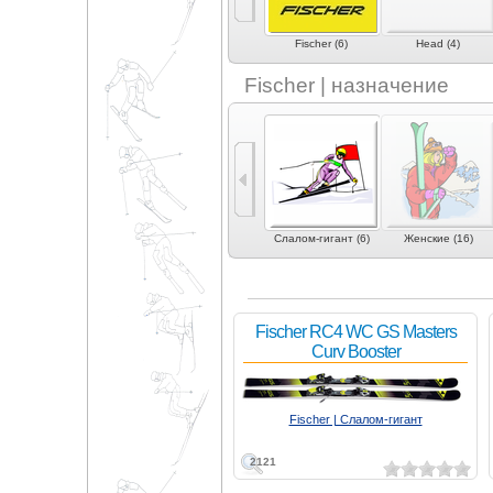
eXplosiv (1)
Fida (1)
Fischer (6)
Head (4)
Fischer | назначение
0)
Фристайл (3)
Слалом (4)
Слалом-гигант (6)
Женские (16)
Fischer RC4 WC GS Masters
Curv Booster
Fischer | Слалом-гигант
2121