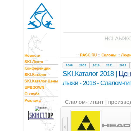
::
RASC.RU
::
Склоны
::
Люд
Новости
SKI.Лента
2008
2009
2010
2011
2012
Конференции
SKI.Каталог 2018 |
Це
SKI.Каталог
SKI.Каталог.Цены
Лыжи
-
2018
-
Слалом-ги
UP&DOWN
О клубе
Реклама
Слалом-гигант | произво