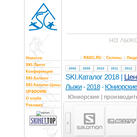
::
RASC.RU
::
Склоны
::
Люд
Новости
SKI.Лента
2008
2009
2010
2011
2012
Конференции
SKI.Каталог 2018 |
Це
SKI.Каталог
SKI.Каталог.Цены
Лыжи
-
2018
-
Юниорски
UP&DOWN
Юниорские | производит
О клубе
Реклама