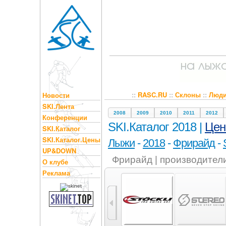
::
RASC.RU
::
Склоны
::
Люд
Новости
SKI.Лента
2008
2009
2010
2011
2012
Конференции
SKI.Каталог 2018 |
Це
SKI.Каталог
SKI.Каталог.Цены
Лыжи
-
2018
-
Фрирайд
-
UP&DOWN
Фрирайд | производител
О клубе
Реклама