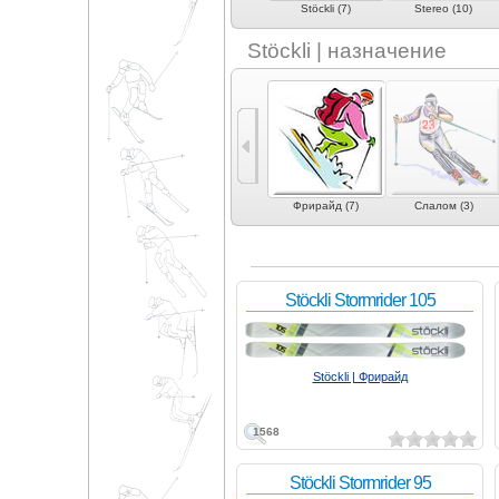
Smartskis (2)
Sporten (2)
Stöckli (7)
Stereo (10)
Stöckli | назначение
е
Карвинг (2)
Экспертный карвинг
Фрирайд (7)
Слалом (3)
 (1)
(6)
Stöckli Stormrider 105
Stöckli | Фрирайд
1568
Stöckli Stormrider 95