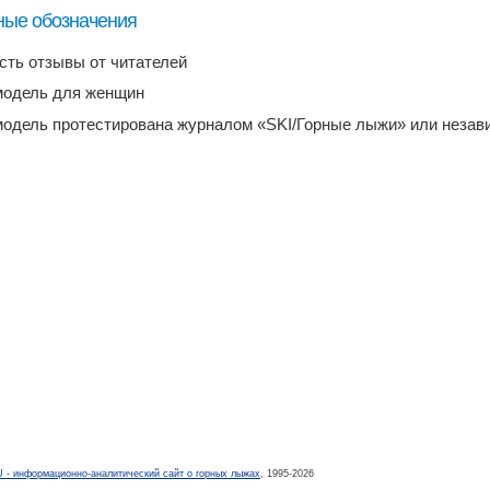
ные обозначения
есть отзывы от читателей
модель для женщин
модель протестирована журналом «SKI/Горные лыжи» или неза
- информационно-аналитический сайт о горных лыжах
, 1995-2026