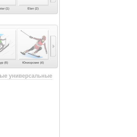
tar (1)
Elan (2)
Fischer (6)
G3 (1)
Head (6)
ур (6)
Юниорские (4)
Лыжи для детей (2)
ные универсальные