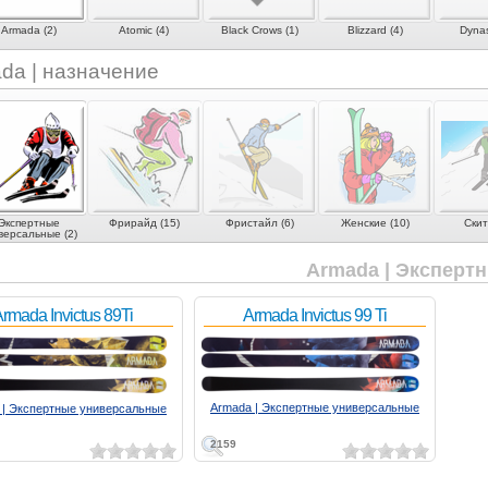
Armada (2)
Atomic (4)
Black Crows (1)
Blizzard (4)
Dynas
da | назначение
Экспертные
Фрирайд (15)
Фристайл (6)
Женские (10)
Скит
версальные (2)
Armada | Эксперт
rmada Invictus 89Ti
Armada Invictus 99 Ti
Armada | Экспертные универсальные
 | Экспертные универсальные
2159