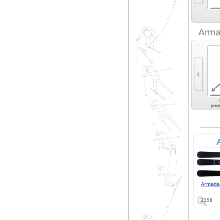
Amplid (1)
Arma
Универсальные (2)
уни
A
Armada
2398