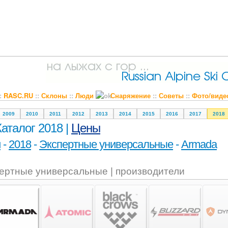
::
RASC.RU
::
Склоны
::
Люди
Снаряжение
::
Советы
::
Фото/виде
2009
2010
2011
2012
2013
2014
2015
2016
2017
2018
Каталог 2018 |
Цены
и
-
2018
-
Экспертные универсальные
-
Armada
ертные универсальные | производители