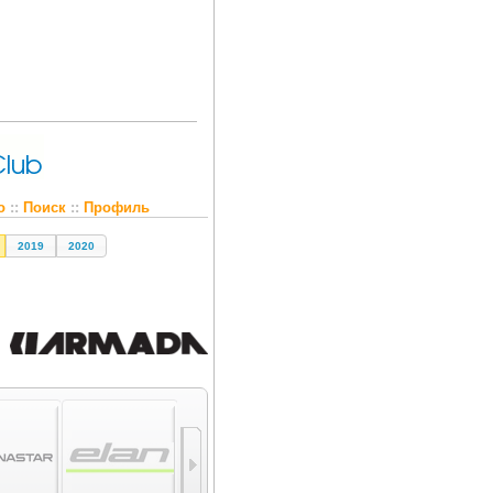
о
::
Поиск
::
Профиль
2019
2020