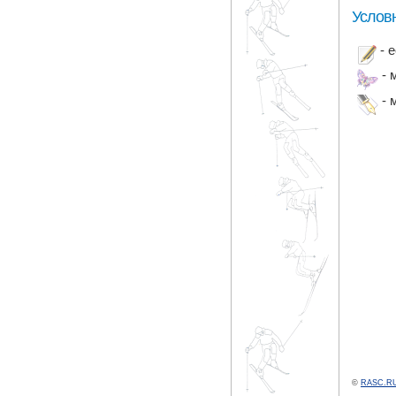
Услов
- 
- 
- 
©
RASC.RU 