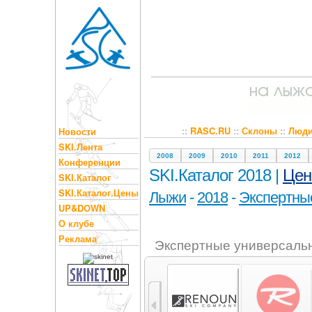
::
RASC.RU
::
Склоны
::
Люд
Новости
SKI.Лента
2008
2009
2010
2011
2012
Конференции
SKI.Каталог 2018 |
Це
SKI.Каталог
SKI.Каталог.Цены
Лыжи
-
2018
-
Экспертны
UP&DOWN
О клубе
Реклама
Экспертные универсальн