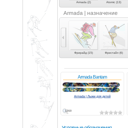
Antra (1)
Apo (1)
Armada (2)
Atomic (13)
Armada | назначение
Универсальные (2)
Экспертные
Фрирайд (15)
Фристайл (6)
универсальные (2)
Armada Bantam
Armada | Лыжи для детей
1260
Условные обозначения