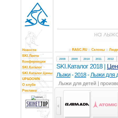
::
RASC.RU
::
Склоны
::
Люд
Новости
SKI.Лента
2008
2009
2010
2011
2012
Конференции
SKI.Каталог 2018 |
Це
SKI.Каталог
SKI.Каталог.Цены
Лыжи
-
2018
-
Лыжи для 
UP&DOWN
Лыжи для детей | произ
О клубе
Реклама