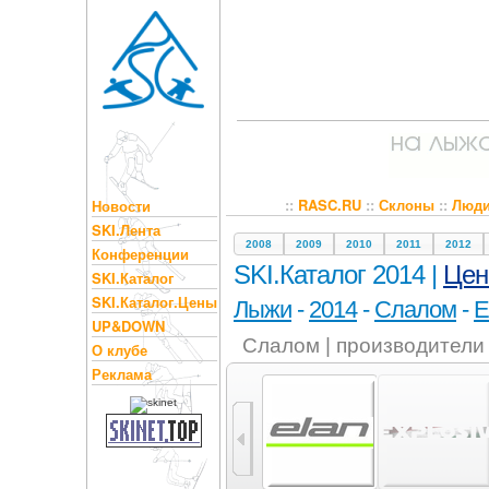
::
RASC.RU
::
Склоны
::
Люд
Новости
SKI.Лента
2008
2009
2010
2011
2012
Конференции
SKI.Каталог 2014 |
Це
SKI.Каталог
SKI.Каталог.Цены
Лыжи
-
2014
-
Слалом
-
E
UP&DOWN
Слалом | производители
О клубе
Реклама