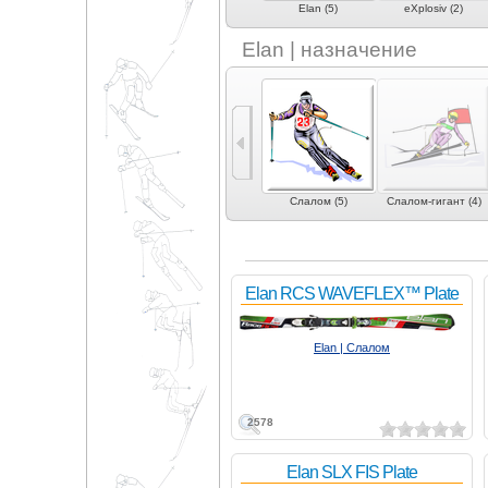
2)
Duel (2)
Dynastar (5)
Elan (5)
eXplosiv (2)
Elan | назначение
0)
Фристайл (12)
Могул | акробатика
Слалом (5)
Слалом-гигант (4)
(2)
Elan RCS WAVEFLEX™ Plate
Elan | Слалом
2578
Elan SLX FIS Plate