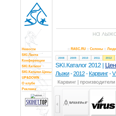
::
RASC.RU
::
Склоны
::
Люд
Новости
SKI.Лента
2008
2009
2010
2011
2012
Конференции
SKI.Каталог 2012 |
Це
SKI.Каталог
SKI.Каталог.Цены
Лыжи
-
2012
-
Карвинг
-
V
UP&DOWN
Карвинг | производители
О клубе
Реклама