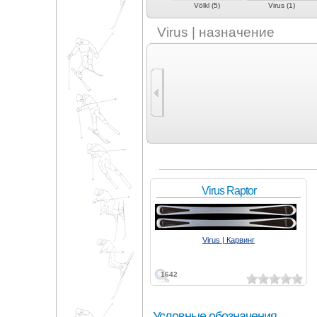
StormSkis (4)
Swallow (3)
Völkl (5)
Virus (1)
Virus | назначение
Virus Raptor
Virus | Карвинг
1642
Условные обозначения