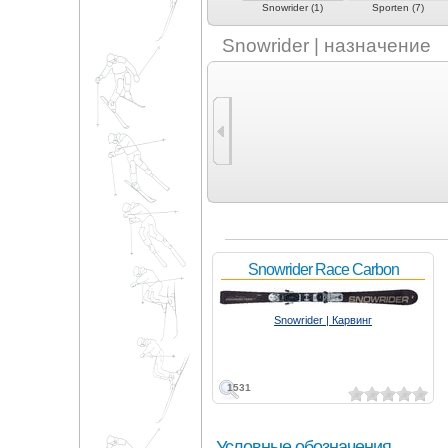
)
Schärhorn (3)
SkiLogik (2)
Snowrider (1)
Sporten (7)
Snowrider | назначение
Snowrider Race Carbon
Snowrider | Карвинг
1531
Условные обозначения