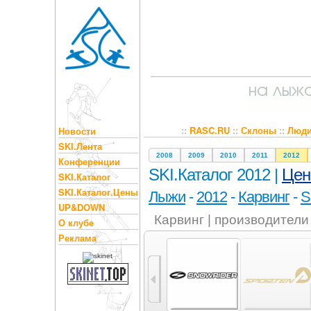
::
RASC.RU
::
Склоны
::
Люд
Новости
SKI.Лента
2008
2009
2010
2011
2012
Конференции
SKI.Каталог 2012 |
Це
SKI.Каталог
SKI.Каталог.Цены
Лыжи
-
2012
-
Карвинг
-
S
UP&DOWN
Карвинг | производители
О клубе
Реклама