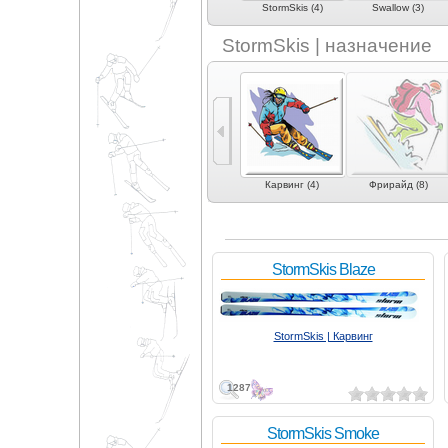
)
Sporten (7)
Stöckli (2)
StormSkis (4)
Swallow (3)
StormSkis | назначение
Универсальные (1)
Карвинг (4)
Фрирайд (8)
StormSkis Blaze
StormSkis | Карвинг
1287
StormSkis Smoke