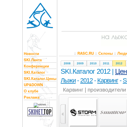
::
RASC.RU
::
Склоны
::
Люд
Новости
SKI.Лента
2008
2009
2010
2011
2012
Конференции
SKI.Каталог 2012 |
Це
SKI.Каталог
SKI.Каталог.Цены
Лыжи
-
2012
-
Карвинг
-
S
UP&DOWN
Карвинг | производители
О клубе
Реклама