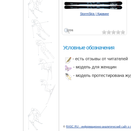
StormSkis | Карвинг
1206
Условные обозначения
- есть отзывы от читателей
- модель для женщин
- модель протестирована ж
©
RASC.RU - информационно-аналитический сайт о 