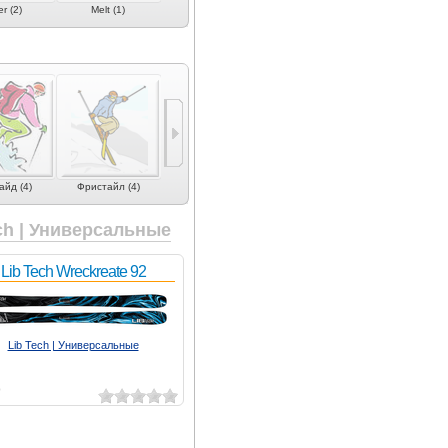
r (2)
Melt (1)
Moonlight (1)
Movement (10)
Nordica (1
йд (4)
Фристайл (4)
ch | Универсальные
Lib Tech Wreckreate 92
Lib Tech | Универсальные
0