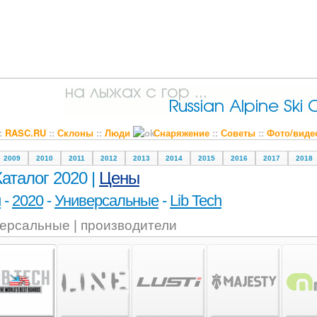
::
RASC.RU
::
Склоны
::
Люди
Снаряжение
::
Советы
::
Фото/виде
2009
2010
2011
2012
2013
2014
2015
2016
2017
2018
Каталог 2020 |
Цены
и
-
2020
-
Универсальные
-
Lib Tech
ерсальные | производители