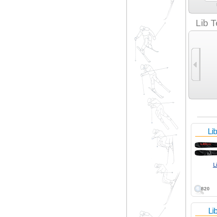
Kneissl (2)
La fabrique du ski (4)
Lacroix (4)
Larski (1)
Lib 
Li
L
820
Li