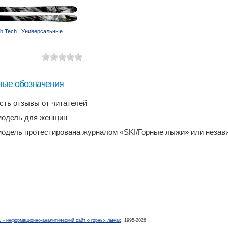
ib Tech | Универсальные
ные обозначения
есть отзывы от читателей
модель для женщин
модель протестирована журналом «SKI/Горные лыжи» или неза
- информационно-аналитический сайт о горных лыжах
, 1995-2026