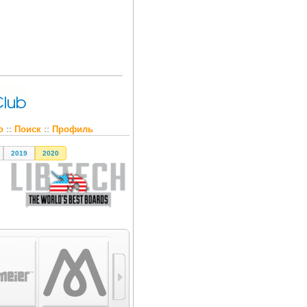
о
::
Поиск
::
Профиль
2019
2020