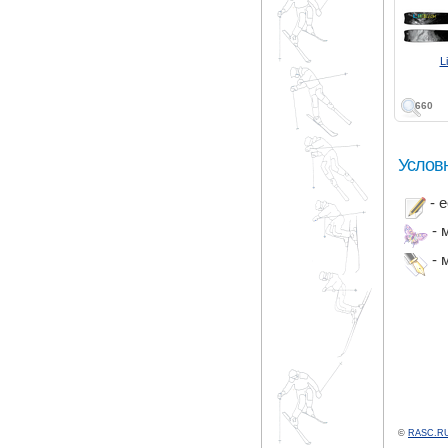
L
660
Услов
- 
- 
- 
©
RASC.RU 