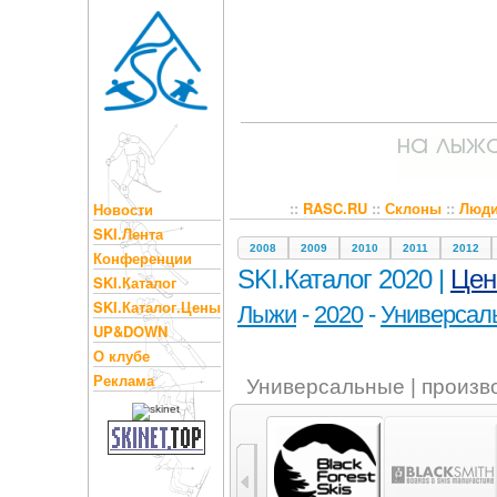
::
RASC.RU
::
Склоны
::
Люд
Новости
SKI.Лента
2008
2009
2010
2011
2012
Конференции
SKI.Каталог 2020 |
Це
SKI.Каталог
SKI.Каталог.Цены
Лыжи
-
2020
-
Универсал
UP&DOWN
О клубе
Реклама
Универсальные | произв